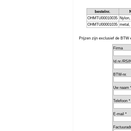
bestelnr.
OHMTU00010035
Nylon,
OHMTU00001035
metal,
Prijzen zijn exclusief de BTW 
Firma
Id.nr./RSI
BTW-nr.
Uw naam 
Telefoon *
E-mail *
Factuurad