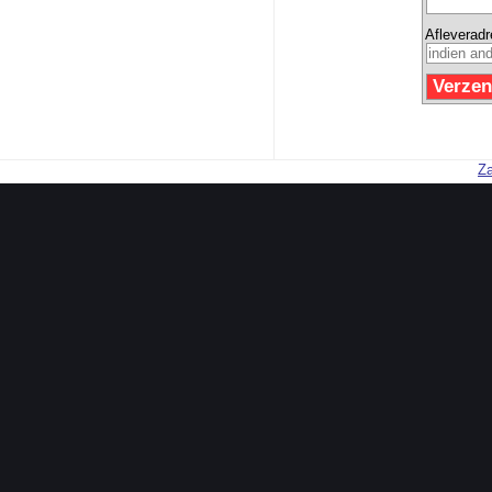
Afleverad
Za