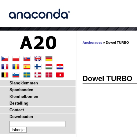
Anchorages
» Dowel TURBO
Dowel TURBO
Slangklemmen
Spanbanden
Klemhefbomen
Bestelling
Contact
Downloaden