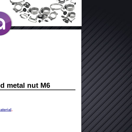
nd metal nut M6
terial
.