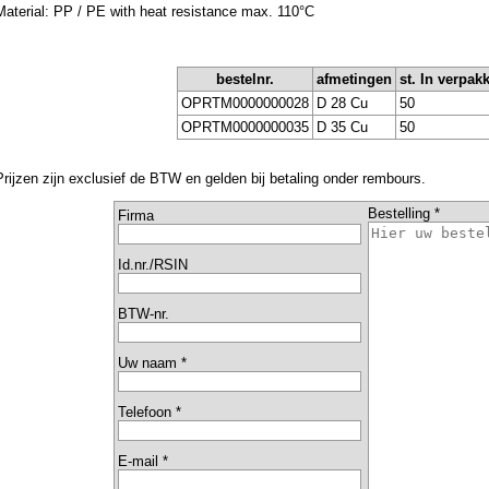
Material: PP / PE with heat resistance max. 110°C
bestelnr.
afmetingen
st. In verpak
OPRTM0000000028
D 28 Cu
50
OPRTM0000000035
D 35 Cu
50
Prijzen zijn exclusief de BTW en gelden bij betaling onder rembours.
Bestelling *
Firma
Id.nr./RSIN
BTW-nr.
Uw naam *
Telefoon *
E-mail *