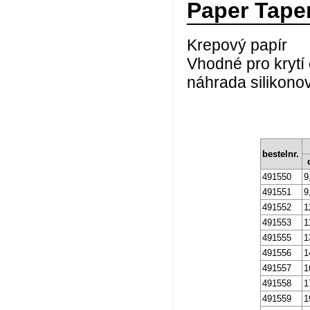
Paper Tape
Krepový papír
Vhodné pro krytí 
náhrada silikono
bestelnr.
491550
9
491551
9
491552
1
491553
1
491555
1
491556
1
491557
1
491558
1
491559
1