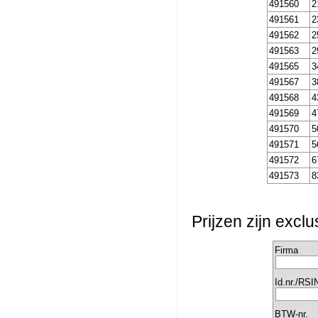
491560
2
491561
2
491562
2
491563
2
491565
3
491567
3
491568
4
491569
4
491570
5
491571
5
491572
6
491573
8
Prijzen zijn excl
Firma
Id.nr./RSI
BTW-nr.