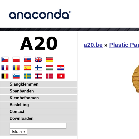
a20.be
»
Plastic Pa
Slangklemmen
Spanbanden
Klemhefbomen
Bestelling
Contact
Downloaden