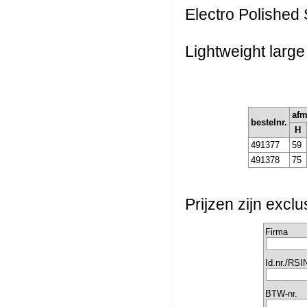
Electro Polished 
Lightweight larg
afm
bestelnr.
H
491377
59
491378
75
Prijzen zijn excl
Firma
Id.nr./RSI
BTW-nr.