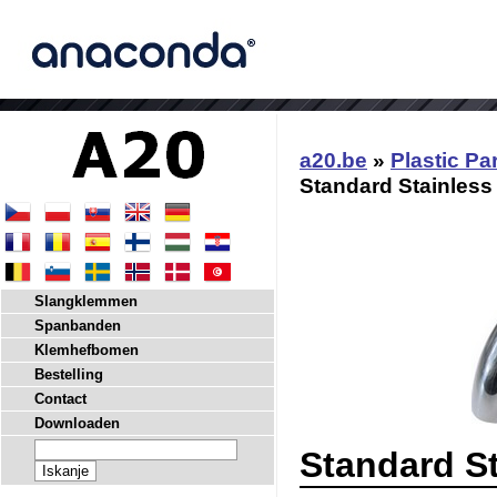
a20.be
»
Plastic Pa
Standard Stainless
Slangklemmen
Spanbanden
Klemhefbomen
Bestelling
Contact
Downloaden
Standard St