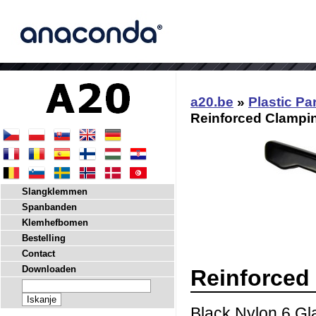
a20.be
»
Plastic Pa
Reinforced Clampi
Slangklemmen
Spanbanden
Klemhefbomen
Bestelling
Contact
Downloaden
Reinforced
Black Nylon 6 Gla