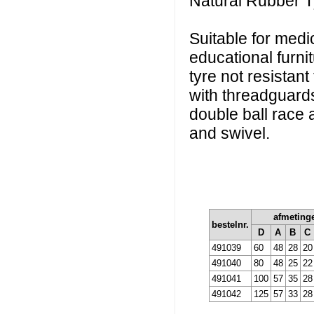
Natural Rubber T
Suitable for medi
educational furni
tyre not resistan
with threadguard
double ball race a
and swivel.
afmeting
bestelnr.
D
A
B
C
491039
60
48
28
20
491040
80
48
25
22
491041
100
57
35
28
491042
125
57
33
28