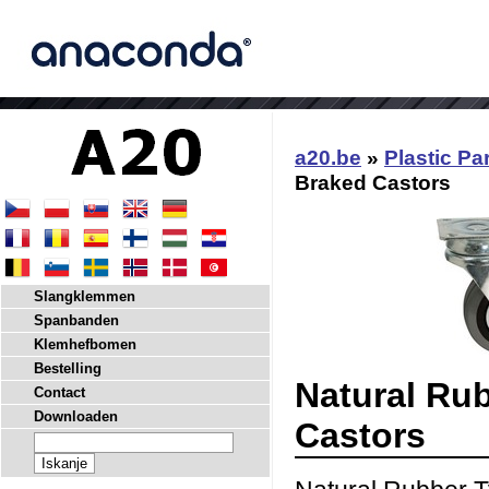
a20.be
»
Plastic Pa
Braked Castors
Slangklemmen
Spanbanden
Klemhefbomen
Bestelling
Natural Rub
Contact
Downloaden
Castors