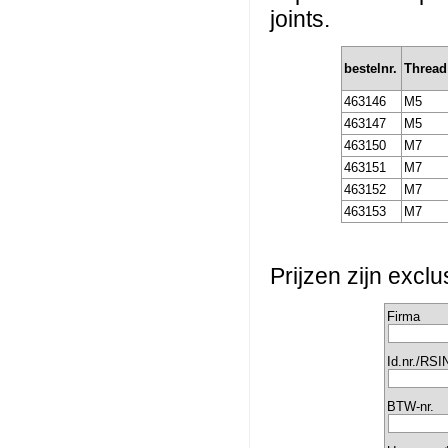
joints.
bestelnr.
Thread
463146
M5
463147
M5
463150
M7
463151
M7
463152
M7
463153
M7
Prijzen zijn excl
Firma
Id.nr./RSI
BTW-nr.