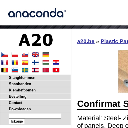
a20.be
»
Plastic Pa
Slangklemmen
Spanbanden
Klemhefbomen
Bestelling
Confirmat 
Contact
Downloaden
Material: Steel- 
of panels. Deep c