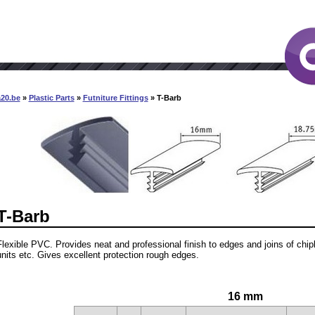
a20.be
»
Plastic Parts
»
Futniture Fittings
» T-Barb
T-Barb
Flexible PVC. Provides neat and professional finish to edges and joins of ch
units etc. Gives excellent protection rough edges.
16 mm