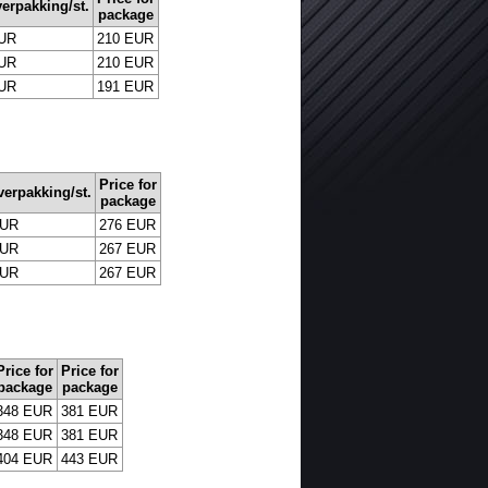
verpakking/st.
package
UR
210 EUR
UR
210 EUR
UR
191 EUR
Price for
/verpakking/st.
package
EUR
276 EUR
EUR
267 EUR
EUR
267 EUR
Price for
Price for
package
package
348 EUR
381 EUR
348 EUR
381 EUR
404 EUR
443 EUR