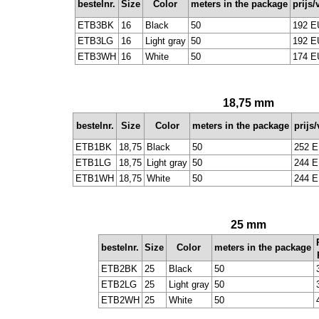
bestelnr.
Size
Color
meters in the package
prijs/
ETB3BK
16
Black
50
192 E
ETB3LG
16
Light gray
50
192 E
ETB3WH
16
White
50
174 E
18,75 mm
bestelnr.
Size
Color
meters in the package
prijs
ETB1BK
18,75
Black
50
252 
ETB1LG
18,75
Light gray
50
244 
ETB1WH
18,75
White
50
244 
25 mm
bestelnr.
Size
Color
meters in the package
ETB2BK
25
Black
50
ETB2LG
25
Light gray
50
ETB2WH
25
White
50