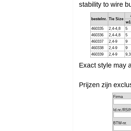
stability to wire 
bestelnr.
Tie Size
w1
460335
2,4-4,8
5
460336
2,4-4,8
5
460337
2,4-9
9
460338
2,4-9
9
460339
2,4-9
9,3
Exact style may a
Prijzen zijn excl
Firma
Id.nr./RSI
BTW-nr.