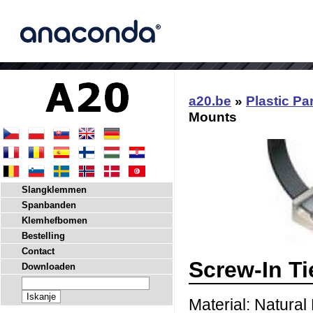
a20.be
»
Plastic Pa
Mounts
Slangklemmen
Spanbanden
Klemhefbomen
Bestelling
Contact
Screw-In T
Downloaden
Material: Natura