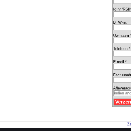
Id.nr./RSI
BTW-nr.
Uw naam 
Telefoon *
E-mail *
Factuurad
Afleverad
Za