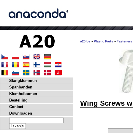
a20.be
»
Plastic Parts
»
Fasteners
Slangklemmen
Spanbanden
Klemhefbomen
Bestelling
Wing Screws w
Contact
Downloaden