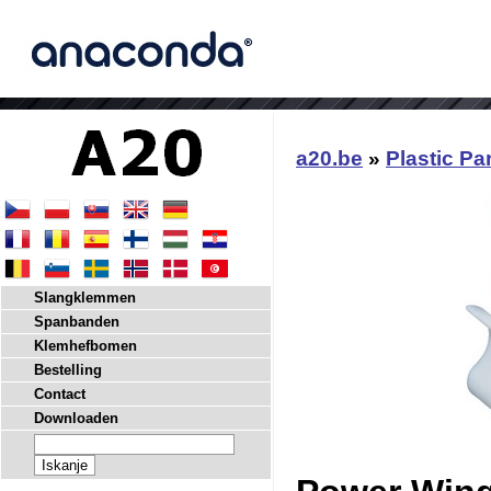
a20.be
»
Plastic Pa
Slangklemmen
Spanbanden
Klemhefbomen
Bestelling
Contact
Downloaden