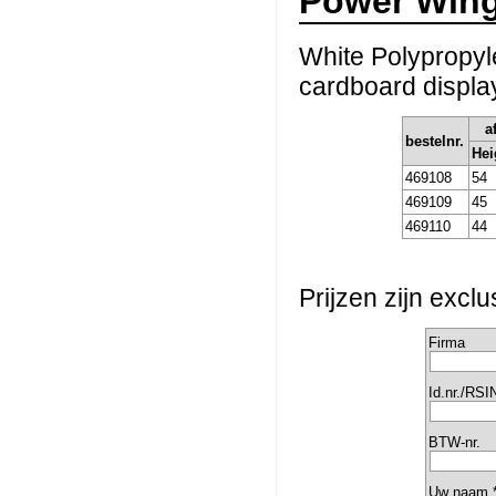
Power Wing
White Polypropyle
cardboard displa
a
bestelnr.
Hei
469108
54
469109
45
469110
44
Prijzen zijn excl
Firma
Id.nr./RSI
BTW-nr.
Uw naam 