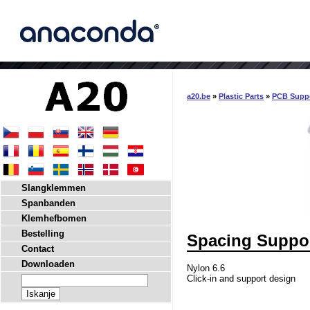
a20.be
»
Plastic Parts
»
PCB Supp
Slangklemmen
Spanbanden
Klemhefbomen
Bestelling
Spacing Suppo
Contact
Downloaden
Nylon 6.6
Click-in and support design