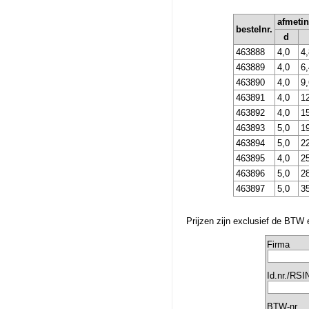
afmeti
bestelnr.
d
463888
4,0
4,
463889
4,0
6,
463890
4,0
9,
463891
4,0
1
463892
4,0
1
463893
5,0
1
463894
5,0
2
463895
4,0
2
463896
5,0
2
463897
5,0
3
Prijzen zijn exclusief de BTW 
Firma
Id.nr./RSI
BTW-nr.